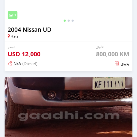
3
2004 Nissan UD
بربرة
الأميال
السعر
USD
12,000
800,000 KM
N/A
(Diesel)
يدوي
تم النشر منذ أكثر من 3 سنوات مضت