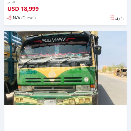
السعر
USD
18,999
N/A
(Diesel)
يدوي
تم النشر منذ أكثر من سنتين مضت