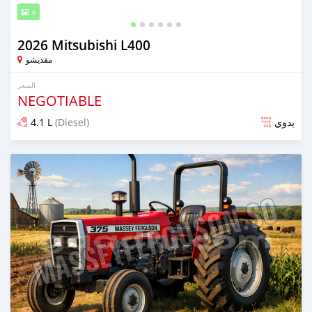
6
2026 Mitsubishi L400
مقديشو
السعر
NEGOTIABLE
4.1 L
(Diesel)
يدوي
تم النشر منذ 28 يوم مضت