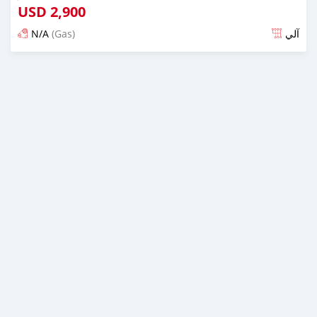
USD
2,900
N/A
(Gas)
آلي
تم النشر منذ 6 أشهر مضت