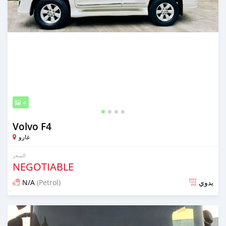
4
Volvo F4
غارو
السعر
NEGOTIABLE
N/A
(Petrol)
يدوي
تم النشر منذ حوالي سنتان مضت