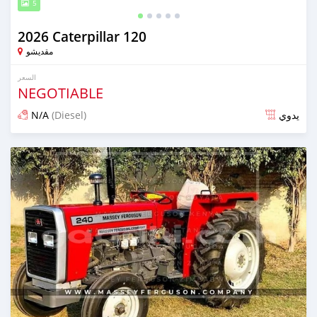
5
2026 Caterpillar 120
مقديشو
السعر
NEGOTIABLE
N/A
(Diesel)
يدوي
تم النشر منذ 15 يوم مضت