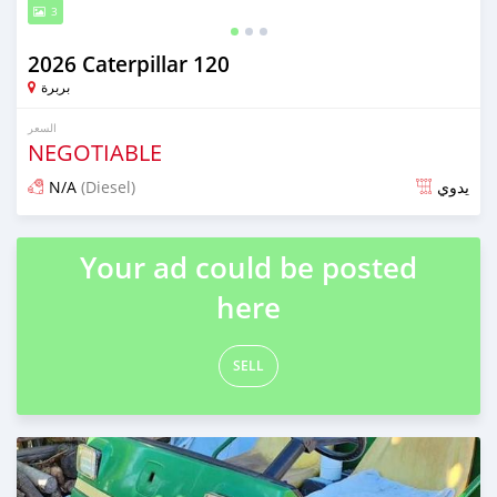
3
2026 Caterpillar 120
بربرة
السعر
NEGOTIABLE
N/A
(Diesel)
يدوي
تم النشر منذ حوالي شهر واحد مضت
Your ad could be posted
here
SELL