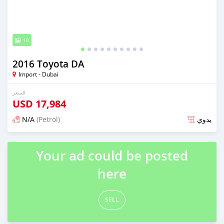
10
2016 Toyota DA
Import - Dubai
السعر
USD
17,984
N/A
(Petrol)
يدوي
تم النشر منذ ما يقرب من 6 سنوات مضت
Your ad could be posted
here
SELL