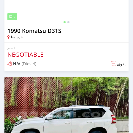
2
1990 Komatsu D31S
هرجيسا
السعر
NEGOTIABLE
N/A
(Diesel)
يدوي
تم النشر منذ 10 أشهر مضت