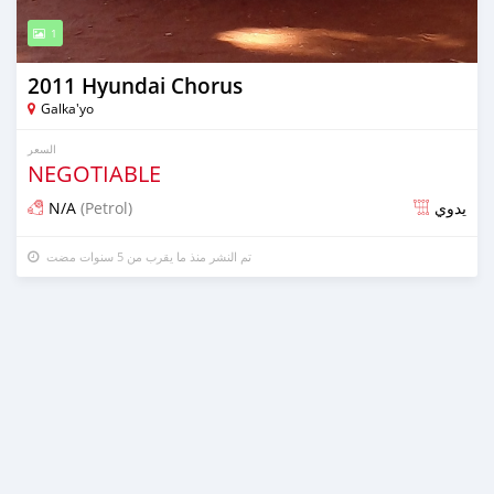
1
2011 Hyundai Chorus
Galka'yo
السعر
NEGOTIABLE
N/A
(Petrol)
يدوي
تم النشر منذ ما يقرب من 5 سنوات مضت