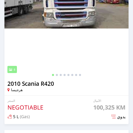
8
2010 Scania R420
هرجيسا
الأميال
السعر
NEGOTIABLE
100,325 KM
5 L
(Gas)
يدوي
تم النشر منذ أكثر من 5 سنوات مضت