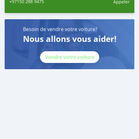
+97150 288 9475
Appeler
Besoin de vendre votre voiture?
Nous allons vous aider!
Vendre votre voiture