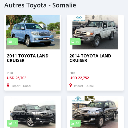
Autres Toyota - Somalie
10
10
2011 TOYOTA LAND
2014 TOYOTA LAND
CRUISER
CRUISER
PRIX
PRIX
USD
26,703
USD
22,752
Import - Dubai
Import - Dubai
16
16