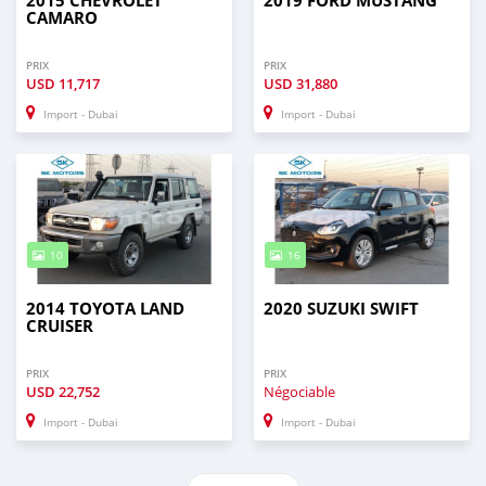
2015 CHEVROLET
2019 FORD MUSTANG
CAMARO
PRIX
PRIX
USD
11,717
USD
31,880
Import - Dubai
Import - Dubai
10
16
2014 TOYOTA LAND
2020 SUZUKI SWIFT
CRUISER
PRIX
PRIX
USD
22,752
Négociable
Import - Dubai
Import - Dubai