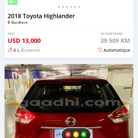
6
2018 Toyota Highlander
Bardhere
PRIX
KILOMÉTRAGE
USD
13,000
39 509 KM
6 L
(Essence)
Automatique
Publié il y a plus de 2 ans