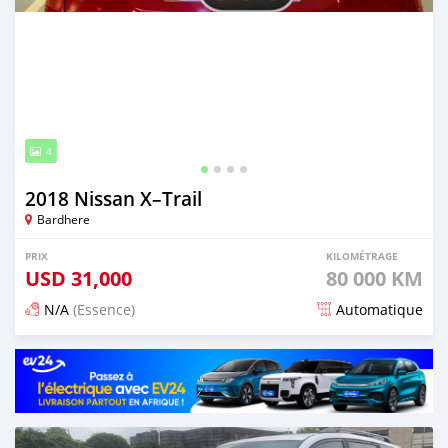
4
2018 Nissan X–Trail
Bardhere
PRIX
KILOMÉTRAGE
USD
31,000
80 000 KM
N/A
(Essence)
Automatique
Publié il y a plus de 2 ans