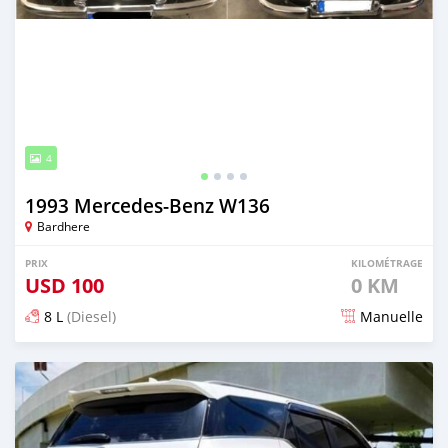
4
1993 Mercedes-Benz W136
Bardhere
PRIX
KILOMÉTRAGE
USD
100
0 KM
8 L
(Diesel)
Manuelle
Publié il y a 6 mois