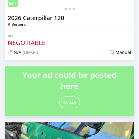
3
2026 Caterpillar 120
Berbera
BEI
NEGOTIABLE
N/A
(Diesel)
Manual
Ilitangazwa kama miezi 2 iliopita
Your ad could be posted
here
KUUZA