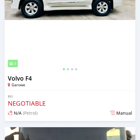
4
Volvo F4
Garowe
BEI
NEGOTIABLE
N/A
(Petrol)
Manual
Ilitangazwa kama miaka 2 iliopita