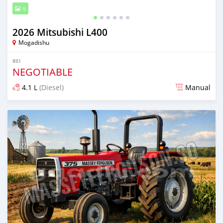
6
2026 Mitsubishi L400
Mogadishu
BEI
NEGOTIABLE
4.1 L
(Diesel)
Manual
Ilitangazwa kama mwezi 1 iliopita