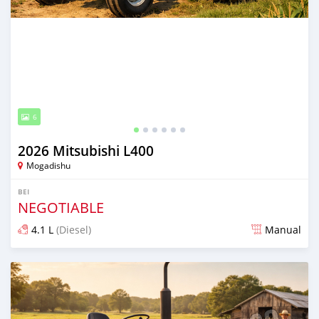
6
2026 Mitsubishi L400
Mogadishu
BEI
NEGOTIABLE
4.1 L
(Diesel)
Manual
Ilitangazwa kama mwezi 1 iliopita