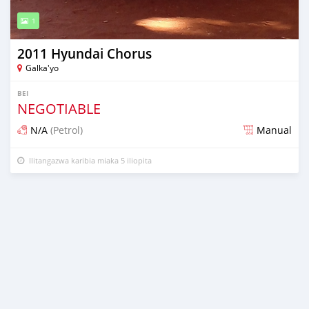
1
2011 Hyundai Chorus
Galka'yo
BEI
NEGOTIABLE
N/A
(Petrol)
Manual
Ilitangazwa karibia miaka 5 iliopita