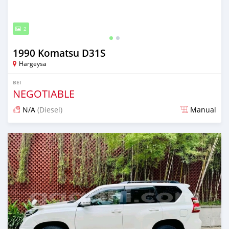
2
1990 Komatsu D31S
Hargeysa
BEI
NEGOTIABLE
N/A
(Diesel)
Manual
Ilitangazwa miezi 10 iliopita