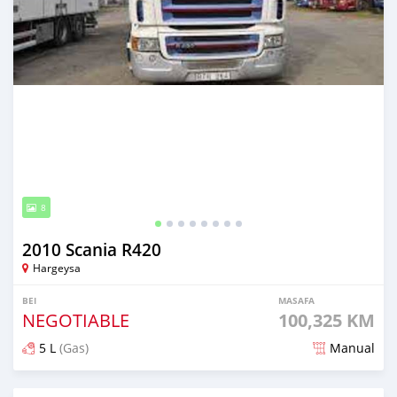
8
2010 Scania R420
Hargeysa
BEI
MASAFA
NEGOTIABLE
100,325 KM
5 L
(Gas)
Manual
Ilitangazwa zaidi ya miaka 5 iliopita