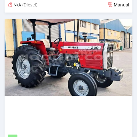
N/A
(Diesel)
Manual
Ilitangazwa siku 11 iliopita