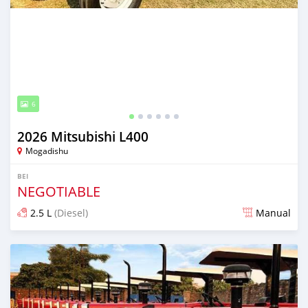
6
2026 Mitsubishi L400
Mogadishu
BEI
NEGOTIABLE
2.5 L
(Diesel)
Manual
Ilitangazwa siku 17 iliopita