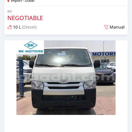
Import - Dubai
BEI
NEGOTIABLE
10 L
(Diesel)
Manual
Ilitangazwa zaidi ya miaka 5 iliopita