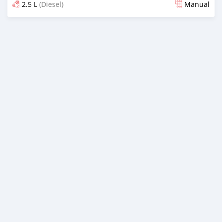
2.5 L
(Diesel)
Manual
Ilitangazwa siku 25 iliopita