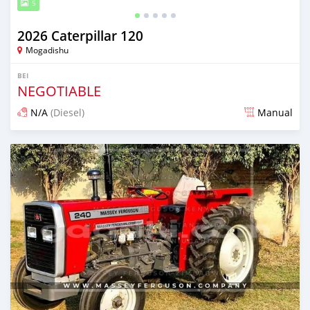
5
2026 Caterpillar 120
Mogadishu
BEI
NEGOTIABLE
N/A
(Diesel)
Manual
Ilitangazwa siku 17 iliopita