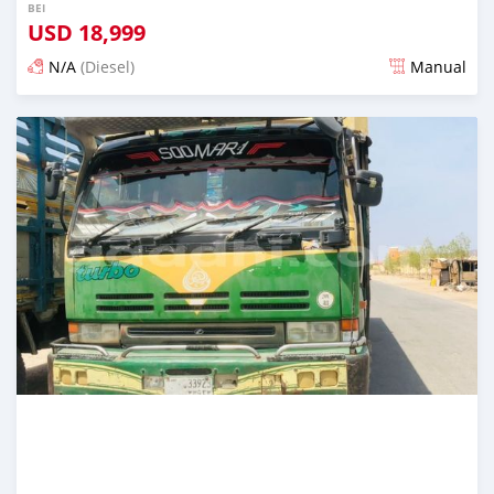
BEI
USD
18,999
N/A
(Diesel)
Manual
Ilitangazwa zaidi ya miaka 2 iliopita