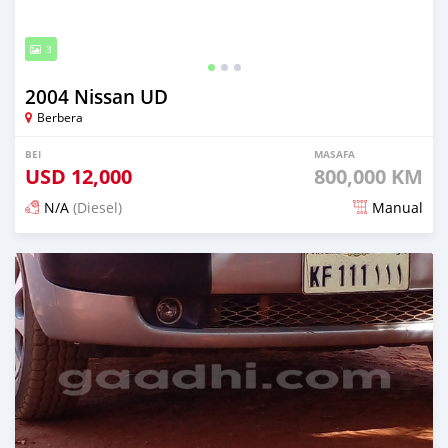
3
2004 Nissan UD
Berbera
BEI
MASAFA
USD
12,000
800,000 KM
N/A
(Diesel)
Manual
Ilitangazwa zaidi ya miaka 3 iliopita