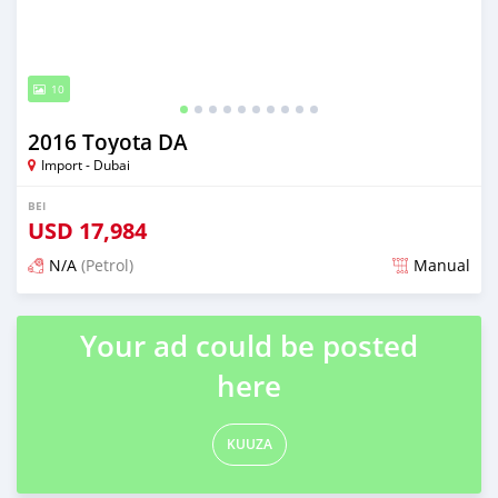
10
2016 Toyota DA
Import - Dubai
BEI
USD
17,984
N/A
(Petrol)
Manual
Ilitangazwa karibia miaka 6 iliopita
Your ad could be posted
here
KUUZA