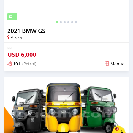
6
2021 BMW GS
Afgooye
BEI
USD
6,000
10 L
(Petrol)
Manual
Ilitangazwa miezi 6 iliopita