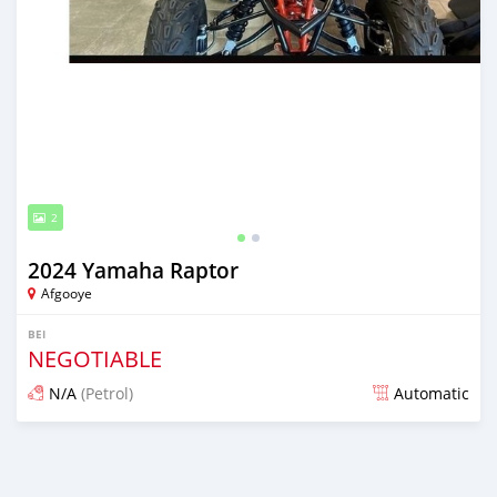
2
2024 Yamaha Raptor
Afgooye
BEI
NEGOTIABLE
N/A
(Petrol)
Automatic
Ilitangazwa kama miaka 2 iliopita