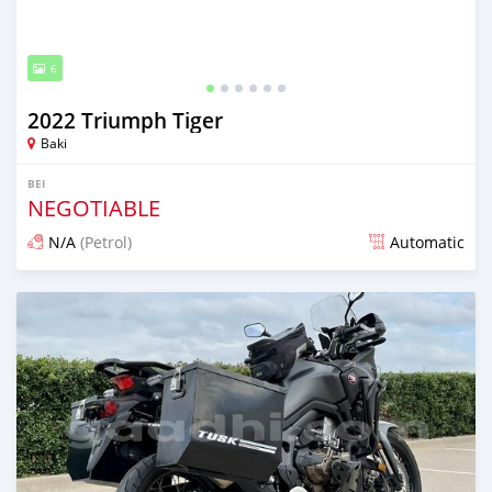
6
2022 Triumph Tiger
Baki
BEI
NEGOTIABLE
N/A
(Petrol)
Automatic
Ilitangazwa zaidi ya miaka 3 iliopita