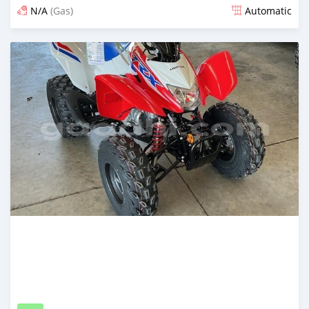
N/A
(Gas)
Automatic
Ilitangazwa siku 13 iliopita