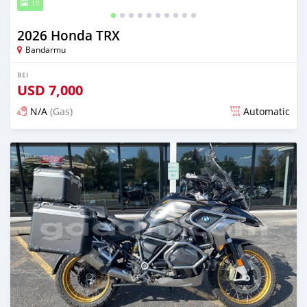
10
2026 Honda TRX
Bandarmu
BEI
USD
7,000
N/A
(Gas)
Automatic
Ilitangazwa siku 14 iliopita