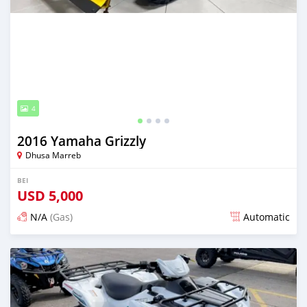
4
2016 Yamaha Grizzly
Dhusa Marreb
BEI
USD
5,000
N/A
(Gas)
Automatic
Ilitangazwa siku 2 iliopita