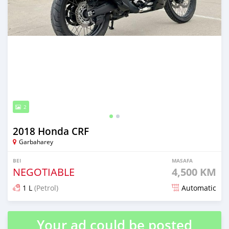
2
2018 Honda CRF
Garbaharey
BEI
MASAFA
NEGOTIABLE
4,500 KM
1 L
(Petrol)
Automatic
Ilitangazwa zaidi ya miaka 4 iliopita
Your ad could be posted