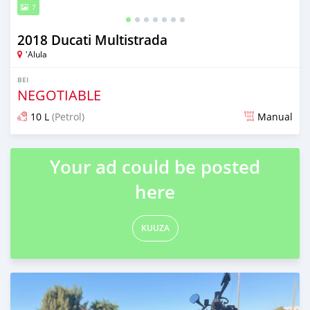
7
2018 Ducati Multistrada
'Alula
BEI
NEGOTIABLE
10 L
(Petrol)
Manual
Ilitangazwa miezi 6 iliopita
Your ad could be posted
here
KUUZA