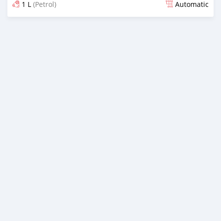
1 L
(Petrol)
Automatic
Ilitangazwa kama mwezi 1 iliopita