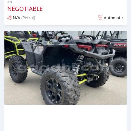
BEI
NEGOTIABLE
N/A
(Petrol)
Automatic
Ilitangazwa kama miaka 2 iliopita