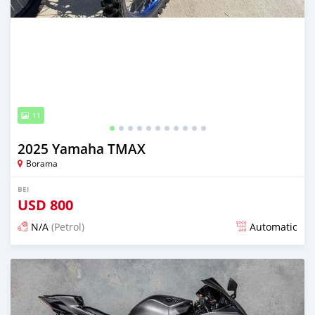
11
2025 Yamaha TMAX
Borama
BEI
USD
800
N/A
(Petrol)
Automatic
Ilitangazwa kama miezi 2 iliopita