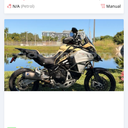
N/A
(Petrol)
Manual
Ilitangazwa miezi 5 iliopita