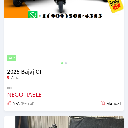
2
2025 Bajaj CT
'Alula
BEI
NEGOTIABLE
N/A
(Petrol)
Manual
Ilitangazwa miezi 7 iliopita