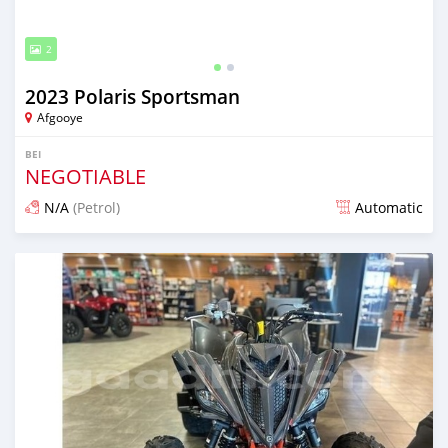
2
2023 Polaris Sportsman
Afgooye
BEI
NEGOTIABLE
N/A
(Petrol)
Automatic
Ilitangazwa kama miaka 2 iliopita