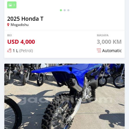
3
2025 Honda T
Mogadishu
BEI
MASAFA
USD
4,000
3,000 KM
1 L
(Petrol)
Automatic
Ilitangazwa kama mwezi 1 iliopita