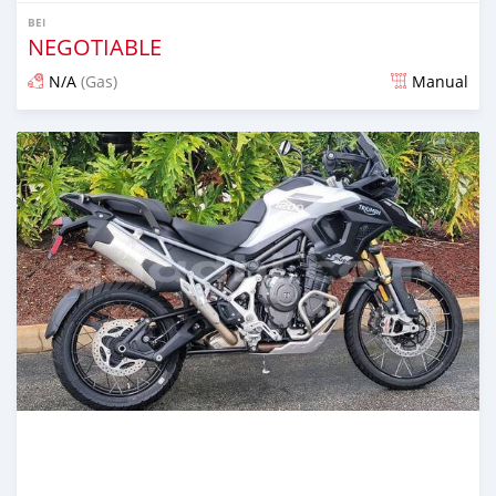
BEI
NEGOTIABLE
N/A
(Gas)
Manual
Ilitangazwa zaidi ya miaka 3 iliopita