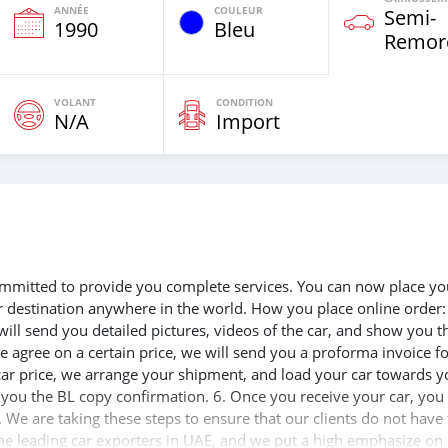
ANNÉE
COULEUR
Semi‒
1990
Bleu
Remor
VOLANT
CONDITION
N/A
Import
 committed to provide you complete services. You can now place yo
ur destination anywhere in the world. How you place online order:
will send you detailed pictures, videos of the car, and show you t
e agree on a certain price, we will send you a proforma invoice f
 car price, we arrange your shipment, and load your car towards y
d you the BL copy confirmation. 6. Once you receive your car, you
 We are taking these steps to ensure that our clients do not have 
the leading car exporters in UAE, and we put a high emphasize on