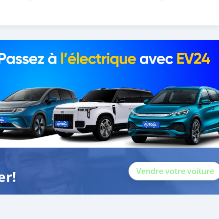
 help you, and guide you towards the
Vendre votre voiture
er!