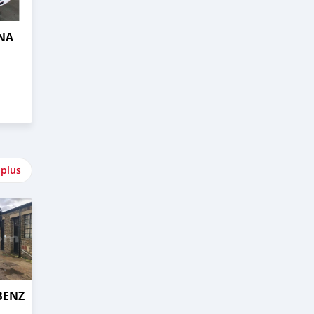
NA
 plus
BENZ