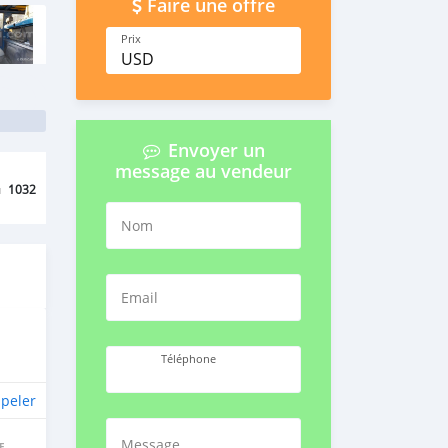
Faire une offre
Prix
USD
Envoyer un
message au vendeur
u
1032
Nom
Email
Téléphone
peler
Message
E