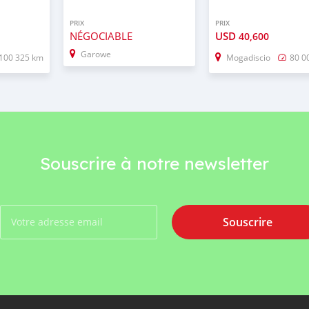
PRIX
PRIX
NÉGOCIABLE
USD
40,600
Garowe
100 325 km
Mogadiscio
80 0
Souscrire à notre newsletter
Souscrire