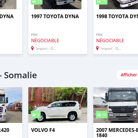
13
15
 DYNA
1997 TOYOTA DYNA
1998 TOYOTA DY
PRIX
PRIX
NÉGOCIABLE
NÉGOCIABLE
Import - Dubai
Import - Dubai
- Somalie
Afficher
4
10
R420
VOLVO F4
2007 MERCEDES‒
1840