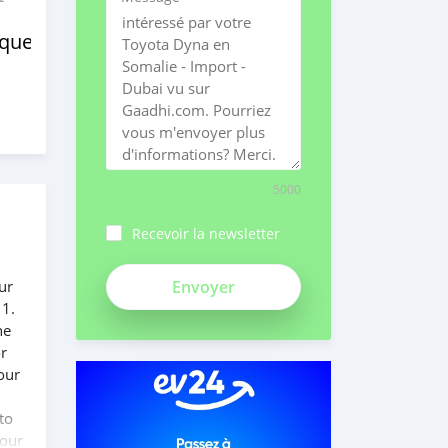
ques
5000
Recevoir la newsletter
ch3Bpk1syv84znMSeiFp
ur
 1.
he
or
our
to
 our