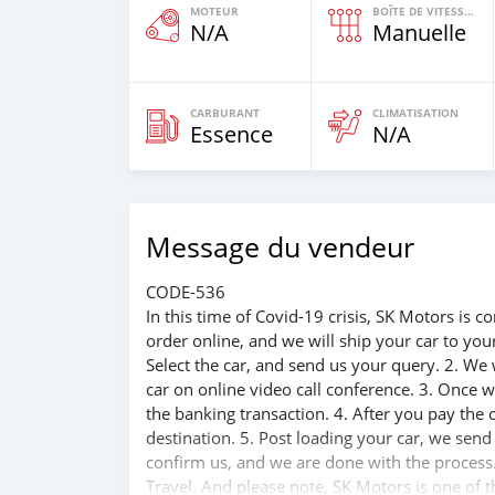
MOTEUR
BOÎTE DE VITESSES
N/A
Manuelle
CARBURANT
CLIMATISATION
Essence
N/A
Message du vendeur
CODE-536
In this time of Covid-19 crisis, SK Motors is
order online, and we will ship your car to yo
Select the car, and send us your query. 2. We 
car on online video call conference. 3. Once w
the banking transaction. 4. After you pay the
destination. 5. Post loading your car, we sen
confirm us, and we are done with the process.
Travel. And please note, SK Motors is one of 