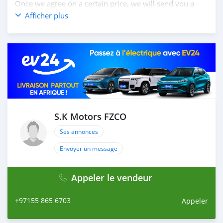
Once we agree on a certain price, we will send you a
proforma invoice for the banking transaction. 4. After
Afficher plus
you pay the car price, we arrange your shipment, and
load your car towards your destination. 5. Post loading
your car, we send you the BL copy confirmation. 6.
Once you receive your car, you confirm us, and we are
done with the process. We are taking these steps to
ensure that our clients do not have to Travel. And please
note, SK Motors is one of the leading car exporters in
UAE, and we put a high emphasize on our customer
satisfaction. We are always here, to help you, and guide
S.K Motors FZCO
you towards the
Ses annonces
Envoyer un message
Appeler le vendeur
+97155 865 6703
Appeler