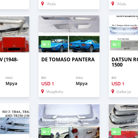
'Alula
'Alula
4
5
 (1948-
DE TOMASO PANTERA
DATSUN R
1500
HALI
BEI
HALI
BEI
Mpya
USD
Mpya
USD
1
1
Muqdisho
Galka'yo
4
4