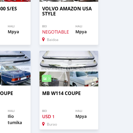
00 S/ES
VOLVO AMAZON USA
STYLE
HALI
BEI
HALI
Mpya
NEGOTIABLE
Mpya
Baidoa
3
COUPE
MB W114 COUPE
HALI
BEI
HALI
Ilio
USD
Mpya
1
tumika
Burao