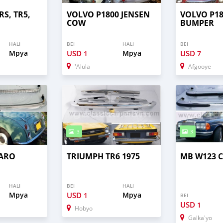
RS, TR5,
VOLVO P1800 JENSEN
VOLVO P18
COW
BUMPER
HALI
BEI
HALI
BEI
Mpya
USD
Mpya
USD
1
7
'Alula
Afgooye
3
3
GARO
TRIUMPH TR6 1975
MB W123 
HALI
BEI
HALI
Mpya
USD
Mpya
1
BEI
USD
1
Hobyo
Galka'yo