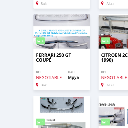
Baki
'Alula
4
4
FERRARI 250 GT
CITROEN 2CV
COUPÉ
1990)
BEI
HALI
BEI
NEGOTIABLE
Mpya
NEGOTIABLE
Baki
'Alula
3
3