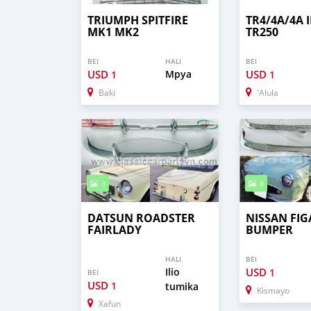
TRIUMPH SPITFIRE
TR4/4A/4A I
MK1 MK2
TR250
BEI
HALI
BEI
USD
Mpya
USD
1
1
Baki
'Alula
3
4
DATSUN ROADSTER
NISSAN FI
FAIRLADY
BUMPER
HALI
BEI
Ilio
USD
1
BEI
USD
1
tumika
Kismayo
Xafun