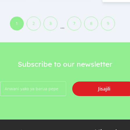
1
2
3
7
8
9
…
Subscribe to our newsletter
Jisajili