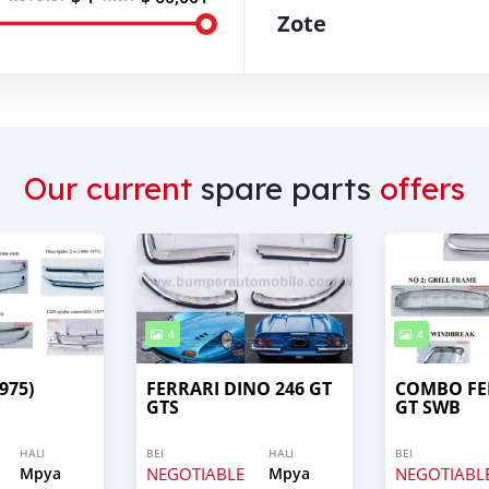
Zote
Our current
spare parts
offers
4
4
975)
FERRARI DINO 246 GT
COMBO FE
GTS
GT SWB
HALI
BEI
HALI
BEI
Mpya
NEGOTIABLE
Mpya
NEGOTIABL