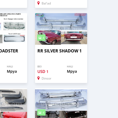
Bal'ad
4
OADSTER
RR SILVER SHADOW 1
HALI
BEI
HALI
Mpya
USD
Mpya
1
Dinsor
4