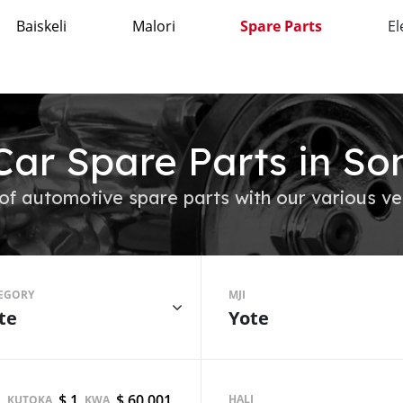
Baiskeli
Malori
Spare Parts
El
Car Spare Parts in So
of automotive spare parts with our various ve
EGORY
MJI
te
Yote
$ 1
$ 60,001
HALI
KUTOKA
KWA