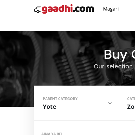
Magari
Buy 
Our selection 
PARENT CATEGORY
CAT
Yote
Zo
AINA YA BEI