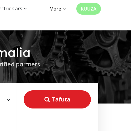
ectric Cars
More
KUUZA
malia
rified partners
Tafuta