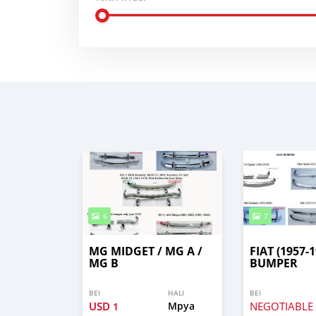
6
7
MG MIDGET / MG A /
FIAT (1957-1
MG B
BUMPER
BEI
HALI
BEI
USD
Mpya
NEGOTIABLE
1