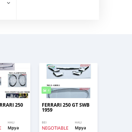
4
RRARI 250
FERRARI 250 GT SWB
1959
HALI
BEI
HALI
E
Mpya
NEGOTIABLE
Mpya